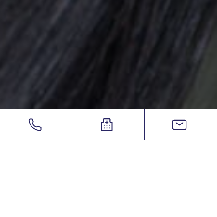
eSurgery
/
Επικοινωνία