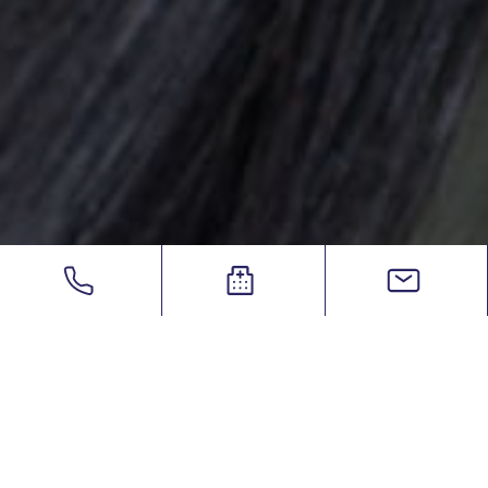
eSurgery
/
Επικοινωνία