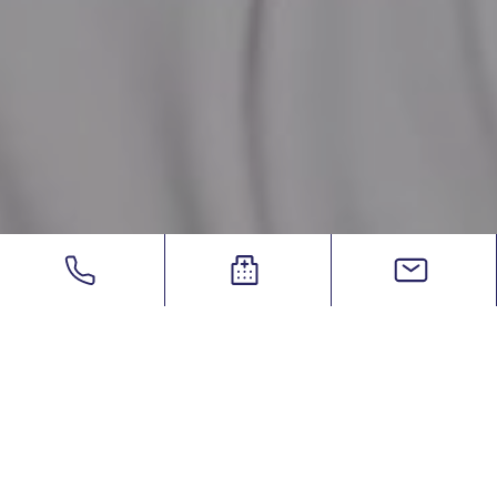
eSurgery
/
Ο Χειρούργος
/
Media
/
Συνέδρια