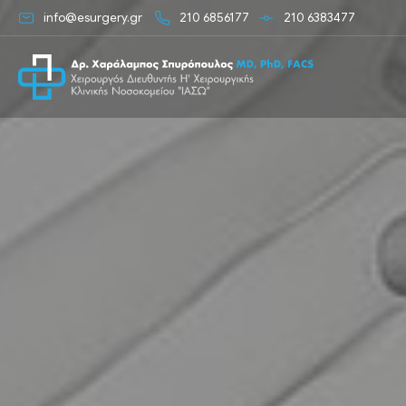
info@esurgery.gr
210 6856177
210 6383477