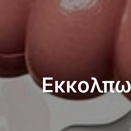
Εκκολπω