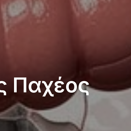
ς Παχέος