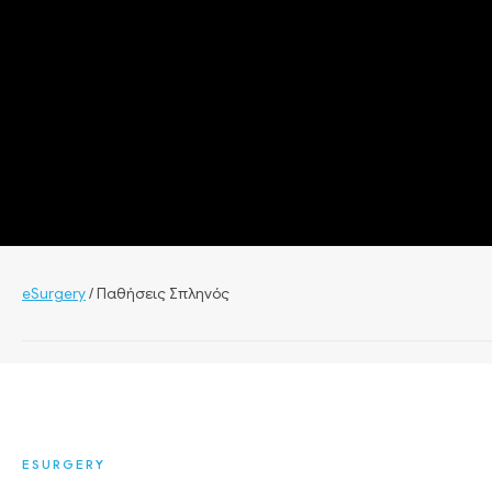
eSurgery
/
Παθήσεις Σπληνός
ESURGERY