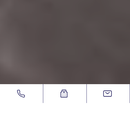
eSurgery
/
Υπερπαραθυρεοειδισμός