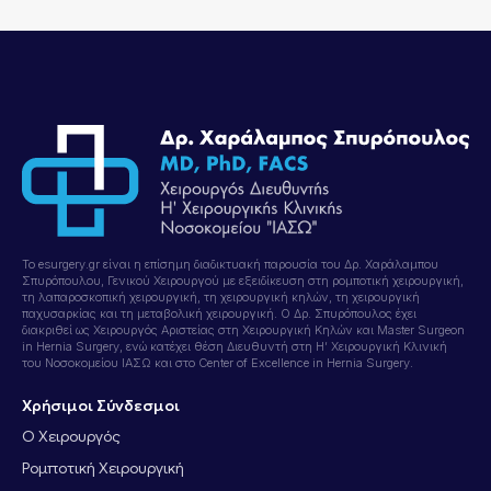
Το esurgery.gr είναι η επίσημη διαδικτυακή παρουσία του Δρ. Χαράλαμπου
Σπυρόπουλου, Γενικού Χειρουργού με εξειδίκευση στη ρομποτική χειρουργική,
τη λαπαροσκοπική χειρουργική, τη χειρουργική κηλών, τη χειρουργική
παχυσαρκίας και τη μεταβολική χειρουργική. Ο Δρ. Σπυρόπουλος έχει
διακριθεί ως Χειρουργός Αριστείας στη Χειρουργική Κηλών και Master Surgeon
in Hernia Surgery, ενώ κατέχει θέση Διευθυντή στη Η’ Χειρουργική Κλινική
του Νοσοκομείου ΙΑΣΩ και στο Center of Excellence in Hernia Surgery.
Χρήσιμοι Σύνδεσμοι
Ο Χειρουργός
Ρομποτική Χειρουργική