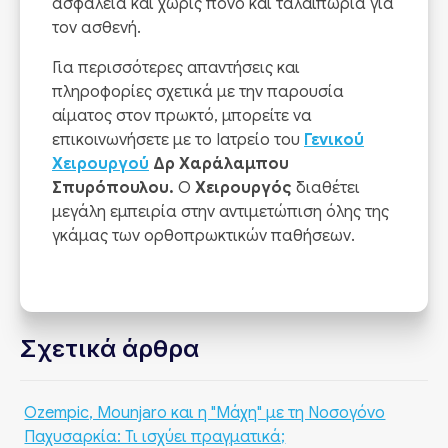
ασφάλεια και χωρίς πόνο και ταλαιπωρία για
τον ασθενή.
Για περισσότερες απαντήσεις και
πληροφορίες σχετικά με την παρουσία
αίματος στον πρωκτό, μπορείτε να
επικοινωνήσετε με το Ιατρείο του
Γενικού
Χειρουργού
Δρ Χαράλαμπου
Σπυρόπουλου.
Ο
Χειρουργός
διαθέτει
μεγάλη εμπειρία στην αντιμετώπιση όλης της
γκάμας των ορθοπρωκτικών παθήσεων.
Σχετικά άρθρα
Ozempic, Mounjaro και η "Μάχη" με τη Νοσογόνο
Παχυσαρκία: Τι ισχύει πραγματικά;