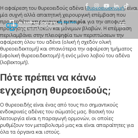
Η αφαίρεση του θυρεοειδούς αδένα (
θυρεοειδεκτομή
) είναι
μία συχνή αλλά απαιτητική χειρουργική επέμβαση που
προϋποθέτει
χειρουργική εμπειρία
για την αποφυγή
πρόκλησης επιπλοκών και μόνιμων βλαβών. Η επέμβαση
περιλαμβάνει στην πλειοψηφία των περιπτώσεων την
αφαίρεση όλου του αδένα (ολική ή σχεδόν ολική
θυρεοειδεκτομή) και σπανιότερα την αφαίρεση τμήματος
(υφολική θυρεοειδεκτομή) ή ενός μόνο λοβού του αδένα
(λοβεκτομή).
Πότε πρέπει να κάνω
εγχείρηση θυρεοειδούς;
Ο θυρεοειδής είναι ένας από τους πιο σημαντικούς
ενδοκρινείς αδένες του σώματός μας. Βασική του
λειτουργία είναι η παραγωγή ορμονών, οι οποίες
ρυθμίζουν τον μεταβολισμό μας και είναι απαραίτητες για
όλα τα όργανα και ιστούς.