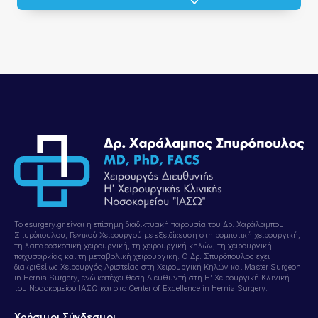
Το esurgery.gr είναι η επίσημη διαδικτυακή παρουσία του Δρ. Χαράλαμπου
Σπυρόπουλου, Γενικού Χειρουργού με εξειδίκευση στη ρομποτική χειρουργική,
τη λαπαροσκοπική χειρουργική, τη χειρουργική κηλών, τη χειρουργική
παχυσαρκίας και τη μεταβολική χειρουργική. Ο Δρ. Σπυρόπουλος έχει
διακριθεί ως Χειρουργός Αριστείας στη Χειρουργική Κηλών και Master Surgeon
in Hernia Surgery, ενώ κατέχει θέση Διευθυντή στη Η’ Χειρουργική Κλινική
του Νοσοκομείου ΙΑΣΩ και στο Center of Excellence in Hernia Surgery.
Χρήσιμοι Σύνδεσμοι