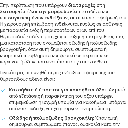
Στην περίπτωση που υπάρχουν
διαταραχές στη
λειτουργία
ή/και
την μορφολογία
του αδένα και
επί
συγκεκριμένων ενδείξεων
, απαιτείται η αφαίρεσή του.
Η χειρουργική επέμβαση ενδείκνυται κυρίως σε ασθενείς
με παρουσία ενός ή περισσοτέρων όζων επί του
θυρεοειδούς αδένα, με ή χωρίς αύξηση του μεγέθους του,
μία κατάσταση που ονομάζεται οζώδης ή πολυοζώδης
βρογχοκήλη, όταν αυτή δημιουργεί συμπτώματα ή
κοσμητικά προβλήματα και φυσικά σε περιπτώσεις
καρκίνου ή όζων που είναι ύποπτοι για κακοήθεια.
Γενικότερα, οι συνηθέστερες ενδείξεις αφαίρεσης του
θυρεοειδούς αδένα είναι:
Κακοήθεις ή ύποπτοι για κακοήθεια όζοι:
Αν μετά
από εξετάσεις ή παρακέντηση του όζου υπάρχει
επιβεβαίωση ή ισχυρή υποψία για κακοήθεια, υπάρχει
απόλυτη ένδειξη για χειρουργική αντιμετώπιση.
Οζώδης ή πολυοζώδης βρογχοκήλη:
Όταν αυτή
δημιουργεί συμπτώματα (πόνος, δυσκολία κατά την