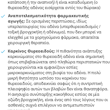
κατάποση ή την αναπνοή) ή είναι καταδυόμενη (ο
θυρεοειδής αδένας εισέρχεται εντός του θώρακα)
Αναποτελεσματικότητα φαρμακευτικής
αγωγής:
Σε ορισμένες περιπτώσεις, ιδίως
υπερλειτουργίας του αδένα (υπερθυρεοειδισμός /
τοξική βρογχοκήλη ή αδένωμα), που δεν μπορεί να
ελεγχθεί με τα χορηγούμενα φάρμακα, απαιτείται
χειρουργική θεραπεία.
Καρκίνος Θυρεοειδούς:
Η πιθανότητα ανάπτυξης
καρκινώματος στο θυρεοειδή αδένα είναι σημαντική
όπως επιβεβαιώνεται από πληθώρα περιστατικών που
χειρουργούνται και εμφανίζουν εστίες
μικροκαρκινώματος στη βιοψία του αδένα. Η πολύ
μικρή θνητότητα ωστόσο του καρκίνου του
θυρεοειδούς, αποδεικνύει σαφώς ότι η συντριπτική
πλειοψηφία αυτών των βλαβών δεν είναι θανατηφόρα.
Η ανησυχία συνύπαρξης κακοήθους εστίας σε μία
οζώδη βρογχοκήλη, είναι ένας από τους λόγους που οι
ασθενείς συχνά επιλέγουν να αντιμετωπιστούν