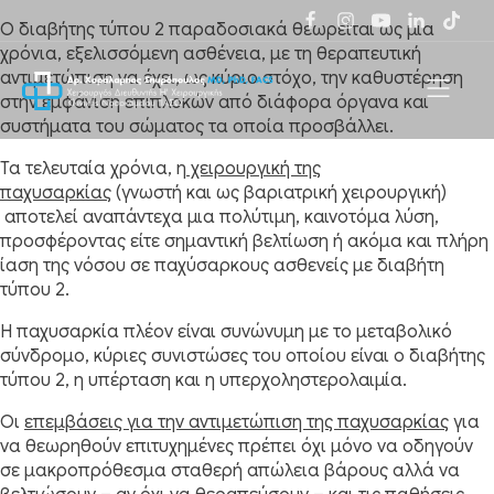
O διαβήτης τύπου 2 παραδοσιακά θεωρείται ως μια
χρόνια, εξελισσόμενη ασθένεια, με τη θεραπευτική
αντιμετώπιση να έχει, ως κύριο στόχο, την καθυστέρηση
στην εμφάνιση επιπλοκών από διάφορα όργανα και
συστήματα του σώματος τα οποία προσβάλλει.
Τα τελευταία χρόνια, η
χειρουργική της
παχυσαρκίας
(γνωστή και ως βαριατρική χειρουργική)
αποτελεί αναπάντεχα μια πολύτιμη, καινοτόμα λύση,
προσφέροντας είτε σημαντική βελτίωση ή ακόμα και πλήρη
ίαση της νόσου σε παχύσαρκους ασθενείς με διαβήτη
τύπου 2.
Η παχυσαρκία πλέον είναι συνώνυμη με το μεταβολικό
σύνδρομο, κύριες συνιστώσες του οποίου είναι ο διαβήτης
τύπου 2, η υπέρταση και η υπερχοληστερολαιμία.
Οι
επεμβάσεις για την αντιμετώπιση της παχυσαρκίας
για
να θεωρηθούν επιτυχημένες πρέπει όχι μόνο να οδηγούν
σε μακροπρόθεσμα σταθερή απώλεια βάρους αλλά να