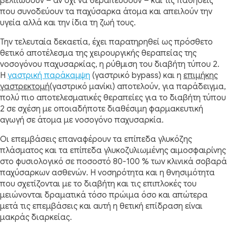
βελτιώσουν – αν όχι να θεραπεύσουν – και τις παθήσεις
που συνοδεύουν τα παχύσαρκα άτομα και απειλούν την
υγεία αλλά και την ίδια τη ζωή τους.
Την τελευταία δεκαετία, έχει παρατηρηθεί ως πρόσθετο
θετικό αποτέλεσμα της χειρουργικής θεραπείας της
νοσογόνου παχυσαρκίας, η ρύθμιση του διαβήτη τύπου 2.
Η
γαστρική παράκαμψη
(γαστρικό bypass) και η
επιμήκης
γαστρεκτομή
(γαστρικό μανίκι) αποτελούν, για παράδειγμα,
πολύ πιο αποτελεσματικές θεραπείες για το διαβήτη τύπου
2 σε σχέση με οποιαδήποτε διαθέσιμη φαρμακευτική
αγωγή σε άτομα με νοσογόνο παχυσαρκία.
Οι επεμβάσεις επαναφέρουν τα επίπεδα γλυκόζης
πλάσματος και τα επίπεδα γλυκοζυλιωμένης αιμοσφαιρίνης
στο φυσιολογικό σε ποσοστό 80-100 % των κλινικά σοβαρά
παχύσαρκων ασθενών. Η νοσηρότητα και η θνησιμότητα
που σχετίζονται με το διαβήτη και τις επιπλοκές του
μειώνονται δραματικά τόσο πρώιμα όσο και απώτερα
μετά τις επεμβάσεις και αυτή η θετική επίδραση είναι
μακράς διαρκείας.