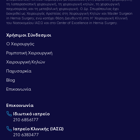
τη λαπαροσκοπική χειρουργική, τη χειρουργική κηλών, τη χειρουργική
παχυσαρκίας και τη μεταβολική χειρουργική. Ο Δρ. Σπυρόπουλος έχει
διακριθεί ως Χειρουργός Αριστείας στη Χειρουργική Κηλών και Master Surgeon
in Hernia Surgery, ενώ κατέχει θέση Διευθυντή στη Η’ Χειρουργική Κλινική
του Νοσοκομείου ΙΑΣΩ και στο Center of Excellence in Hernia Surgery.
Χρήσιμοι Σύνδεσμοι
Ο Χειρουργός
Ρομποτική Χειρουργική
Χειρουργική Κηλών
Παχυσαρκία
Blog
Επικοινωνία
Επικοινωνία
Ιδιωτικό ιατρείο
210 6856177
Ιατρείο Κλινικής (ΙΑΣΩ)
210 6383477