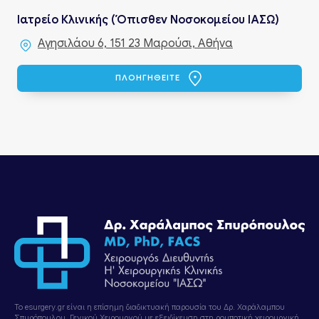
Ιατρείο Κλινικής (Όπισθεν Νοσοκομείου ΙΑΣΩ)
Αγησιλάου 6, 151 23 Μαρούσι, Αθήνα
ΠΛΟΗΓΗΘΕΙΤΕ
Το esurgery.gr είναι η επίσημη διαδικτυακή παρουσία του Δρ. Χαράλαμπου
Σπυρόπουλου, Γενικού Χειρουργού με εξειδίκευση στη ρομποτική χειρουργική,