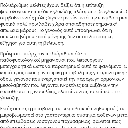
Πολυάριθμες μελέτες έχουν δείξει ότι η επίτευξη
φυσιολογικών επιπέδων γλυκόζης πλάσματος (ευγλυκαιμία)
συμβαίνει εντός μόλις λίγων ημερών μετά την επέμβαση και
φυσικά πολύ πριν λάβει χώρα οποιαδήποτε σημαντική
απώλεια βάρους. Το γεγονός αυτό υποδηλώνει ότι η
απώλεια βάρους από μόνη της δεν αποτελεί επαρκή
εξήγηση για αυτή τη βελτίωση.
Πράγματι, υπάρχουν πολυάριθμοι άλλοι
παθοφυσιολογικοί μηχανισμοί που λειτουργούν
μετεγχειρητικά ώστε να παρατηρηθεί αυτό το φαινόμενο. Ο
κυριότερος είναι η ανατομική μεταβολή της γαστρεντερικής
οδού, γεγονός που ενεργοποιεί την παραγωγή ορμονικών
μεσολαβητών που λέγονται ινκρετίνες και αυξάνουν την
ευαισθησία της ινσουλίνης, ελαττώνοντας τα επίπεδα της
γλυκόζης.
Εκτός αυτού, η μεταβολή του μικροβιακού πληθυσμού (του
μικροβιώματος) στο γαστρεντερικό σύστημα ασθενών μετά
από επεμβάσεις νοσογόνου παχυσαρκίας, φαίνεται πως
διαδραματίζει σημαντικό ρόλο στην ομαλοποίηση του