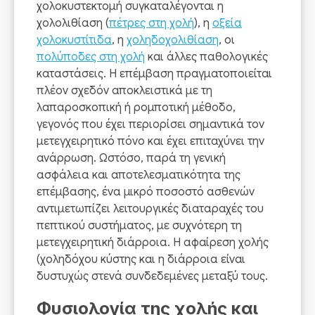
χολοκυστεκτομή συγκαταλέγονται η
χολολιθίαση (
πέτρες στη χολή
), η
οξεία
χολοκυστίτιδα
, η
χοληδοχολιθίαση
, οι
πολύποδες στη χολή
και άλλες παθολογικές
καταστάσεις. Η επέμβαση πραγματοποιείται
πλέον σχεδόν αποκλειστικά με τη
λαπαροσκοπική ή ρομποτική μέθοδο,
γεγονός που έχει περιορίσει σημαντικά τον
μετεγχειρητικό πόνο και έχει επιταχύνει την
ανάρρωση. Ωστόσο, παρά τη γενική
ασφάλεια και αποτελεσματικότητα της
επέμβασης, ένα μικρό ποσοστό ασθενών
αντιμετωπίζει λειτουργικές διαταραχές του
πεπτικού συστήματος, με συχνότερη τη
μετεγχειρητική διάρροια. Η αφαίρεση χολής
(χοληδόχου κύστης και η διάρροια είναι
δυστυχώς στενά συνδεδεμένες μεταξύ τους.
Φυσιολογία της χολής και