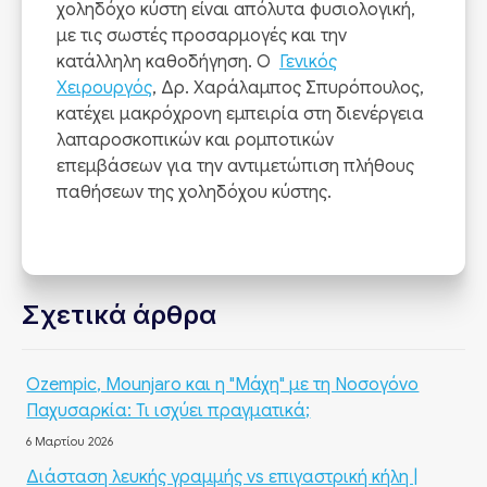
χοληδόχο κύστη είναι απόλυτα φυσιολογική,
με τις σωστές προσαρμογές και την
κατάλληλη καθοδήγηση. Ο
Γενικός
Χειρουργός
, Δρ. Χαράλαμπος Σπυρόπουλος,
κατέχει μακρόχρονη εμπειρία στη διενέργεια
λαπαροσκοπικών και ρομποτικών
επεμβάσεων για την αντιμετώπιση πλήθους
παθήσεων της χοληδόχου κύστης.
Σχετικά άρθρα
Ozempic, Mounjaro και η "Μάχη" με τη Νοσογόνο
Παχυσαρκία: Τι ισχύει πραγματικά;
6 Μαρτίου 2026
Διάσταση λευκής γραμμής vs επιγαστρική κήλη |