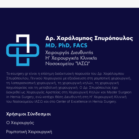
Το esurgery.gr είναι η επίσημη διαδικτυακή παρουσία του Δρ. Χαράλαμπου
Σπυρόπουλου, Γενικού Χειρουργού με εξειδίκευση στη ρομποτική χειρουργική,
τη λαπαροσκοπική χειρουργική, τη χειρουργική κηλών, τη χειρουργική
παχυσαρκίας και τη μεταβολική χειρουργική. Ο Δρ. Σπυρόπουλος έχει
διακριθεί ως Χειρουργός Αριστείας στη Χειρουργική Κηλών και Master Surgeon
in Hernia Surgery, ενώ κατέχει θέση Διευθυντή στη Η’ Χειρουργική Κλινική
του Νοσοκομείου ΙΑΣΩ και στο Center of Excellence in Hernia Surgery.
Χρήσιμοι Σύνδεσμοι
Ο Χειρουργός
Ρομποτική Χειρουργική