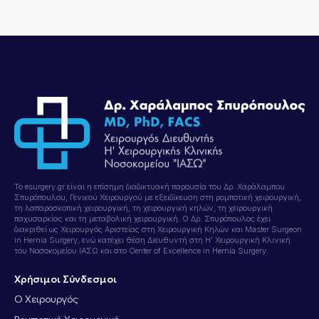
Το esurgery.gr είναι η επίσημη διαδικτυακή παρουσία του Δρ. Χαράλαμπου
Σπυρόπουλου, Γενικού Χειρουργού με εξειδίκευση στη ρομποτική χειρουργική,
τη λαπαροσκοπική χειρουργική, τη χειρουργική κηλών, τη χειρουργική
παχυσαρκίας και τη μεταβολική χειρουργική. Ο Δρ. Σπυρόπουλος έχει
διακριθεί ως Χειρουργός Αριστείας στη Χειρουργική Κηλών και Master Surgeon
in Hernia Surgery, ενώ κατέχει θέση Διευθυντή στη Η’ Χειρουργική Κλινική
του Νοσοκομείου ΙΑΣΩ και στο Center of Excellence in Hernia Surgery.
Χρήσιμοι Σύνδεσμοι
Ο Χειρουργός