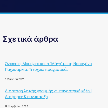
Σχετικά άρθρα
Ozempic, Mounjaro και η "Μάχη" με τη Νοσογόνο
Παχυσαρκία: Τι ισχύει πραγματικά;
6 Μαρτίου 2026
Διάσταση λευκής γραμμής vs επιγαστρική κήλη |
Διαφορές & συνύπαρξη
19 Νοεμβρίου 2025