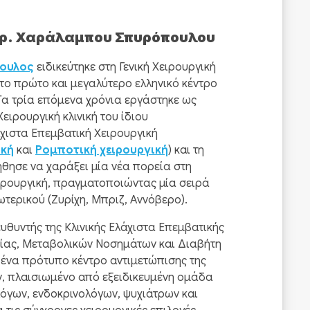
 Δρ. Χαράλαμπου Σπυρόπουλου
ουλος
ειδικεύτηκε στη Γενική Χειρουργική
ο πρώτο και μεγαλύτερο ελληνικό κέντρο
 Τα τρία επόμενα χρόνια εργάστηκε ως
ειρουργική κλινική του ίδιου
άχιστα Επεμβατική Χειρουργική
ική
και
Ρομποτική χειρουργική
) και τη
ήθησε να χαράξει μία νέα πορεία στη
ιρουργική, πραγματοποιώντας μία σειρά
τερικού (Ζυρίχη, Μπριζ, Αννόβερο).
θυντής της Κλινικής Ελάχιστα Επεμβατικής
ίας, Μεταβολικών Νοσημάτων και Διαβήτη
 ένα πρότυπο κέντρο αντιμετώπισης της
, πλαισιωμένο από εξειδικευμένη ομάδα
όγων, ενδοκρινολόγων, ψυχιάτρων και