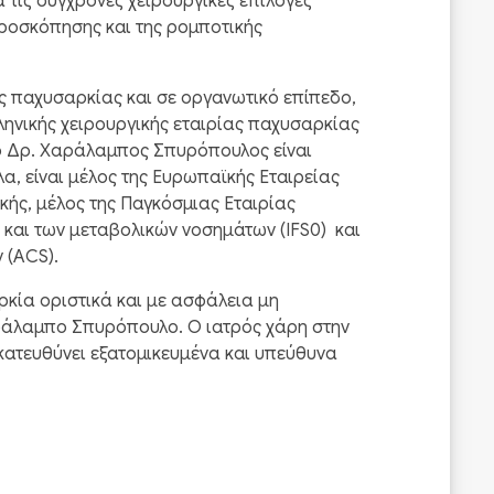
τις σύγχρονες χειρουργικές επιλογές
αροσκόπησης και της ρομποτικής
ς παχυσαρκίας και σε οργανωτικό επίπεδο,
λληνικής χειρουργικής εταιρίας παχυσαρκίας
, o Δρ. Χαράλαμπος Σπυρόπουλος είναι
α, είναι μέλος της Ευρωπαϊκής Εταιρείας
ής, μέλος της Παγκόσμιας Εταιρίας
 και των μεταβολικών νοσημάτων (IFS0) και
 (ACS).
ρκία οριστικά και με ασφάλεια μη
ράλαμπο Σπυρόπουλο. Ο ιατρός χάρη στην
 κατευθύνει εξατομικευμένα και υπεύθυνα