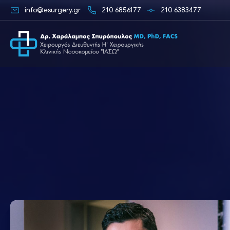
info@esurgery.gr
210 6856177
210 6383477