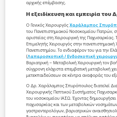
αρχικής επέμβασης.
Η εξειδίκευση και εμπειρία του
Ο Γενικός Χειρουργός
Χαράλαμπος Σπυρόπ
του Πανεπιστημιακού Νοσοκομείου Πατρών, στ
αριστείας στη Χειρουργική της Παχυσαρκίας.
Επιμελητής Χειρουργός στην πανεπιστημιακή Χ
Πανεπιστημίου. Το ενδιαφέρον του για την Ελ
(
Λαπαροσκοπική / Ενδοσκοπική χειρουργ
Βαριατρική – Μεταβολική Χειρουργική τον βο
σύγχρονη ελάχιστα επεμβατική μεταβολική χε
μετεκπαιδεύσεων σε κέντρα αναφοράς του εξω
Ο Δρ. Χαράλαμπος Σπυρόπουλος διατελεί Διευ
Χειρουργικής Πεπτικού Συστήματος Παχυσαρκ
του νοσοκομείου ΙΑΣΩ. Έχοντας δημιουργήσει
παχυσαρκίας και των μεταβολικών νοσημάτων
γαστρεντερολόγων, βαριατρικών αναισθησιολ