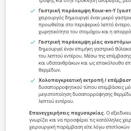
τροφής και στην πρόκληση ανορεξίας, μ
Γαστρική παράκαμψη
Roux-
en-
Y (γαστ
χειρουργός δημιουργεί έναν μικρό γαστρ
προωθείται στο περιφερικό λεπτό έντερο.
χωρητικότητα του στομάχου και η απορρ
Γαστρική παράκαμψη μίας αναστόμω
δημιουργεί έναν επιμήκη γαστρικό θύλακο
του λεπτού εντέρου. Μέσω της επέμβαση
και υδατανθράκων και ως επακόλουθο επ
θερμίδων.
Χολοπαγκρεατική εκτροπή / επέμβαση
δυσαπορροφητικού τύπου επεμβάσεις μέσ
μεγιστοποίηση δυσαπορρόφησης θερμίδων
λεπτού εντέρου.
Επανεγχειρήσεις παχυσαρκίας
. Ο εξειδικ
γνωρίζει και να προσφέρει τις κατάλληλες χει
χειρουργική παρέμβαση είτε λόγω επιπλοκών 