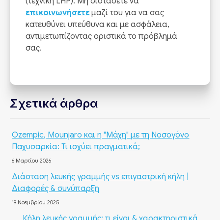
(τεχνική LHP). Μη διστάσετε να
επικοινωνήσετε
μαζί του για να σας
κατευθύνει υπεύθυνα και με ασφάλεια,
αντιμετωπίζοντας οριστικά το πρόβλημά
σας.
Σχετικά άρθρα
Ozempic, Mounjaro και η "Μάχη" με τη Νοσογόνο
Παχυσαρκία: Τι ισχύει πραγματικά;
6 Μαρτίου 2026
Διάσταση λευκής γραμμής vs επιγαστρική κήλη |
Διαφορές & συνύπαρξη
19 Νοεμβρίου 2025
Κήλη λευκής γραμμής: τι είναι & χαρακτηριστικά