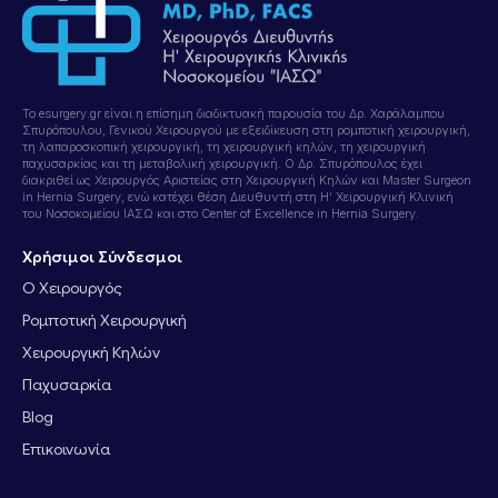
Το esurgery.gr είναι η επίσημη διαδικτυακή παρουσία του Δρ. Χαράλαμπου
Σπυρόπουλου, Γενικού Χειρουργού με εξειδίκευση στη ρομποτική χειρουργική,
τη λαπαροσκοπική χειρουργική, τη χειρουργική κηλών, τη χειρουργική
παχυσαρκίας και τη μεταβολική χειρουργική. Ο Δρ. Σπυρόπουλος έχει
διακριθεί ως Χειρουργός Αριστείας στη Χειρουργική Κηλών και Master Surgeon
in Hernia Surgery, ενώ κατέχει θέση Διευθυντή στη Η’ Χειρουργική Κλινική
του Νοσοκομείου ΙΑΣΩ και στο Center of Excellence in Hernia Surgery.
Χρήσιμοι Σύνδεσμοι
Ο Χειρουργός
Ρομποτική Χειρουργική
Χειρουργική Κηλών
Παχυσαρκία
Blog
Επικοινωνία