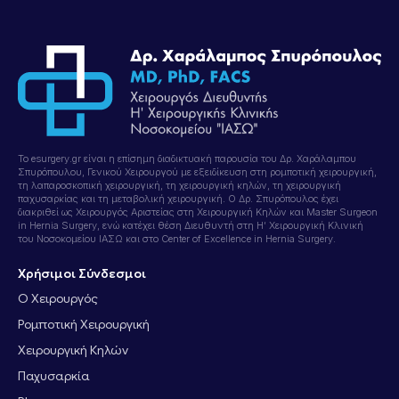
Το esurgery.gr είναι η επίσημη διαδικτυακή παρουσία του Δρ. Χαράλαμπου
Σπυρόπουλου, Γενικού Χειρουργού με εξειδίκευση στη ρομποτική χειρουργική,
τη λαπαροσκοπική χειρουργική, τη χειρουργική κηλών, τη χειρουργική
παχυσαρκίας και τη μεταβολική χειρουργική. Ο Δρ. Σπυρόπουλος έχει
διακριθεί ως Χειρουργός Αριστείας στη Χειρουργική Κηλών και Master Surgeon
in Hernia Surgery, ενώ κατέχει θέση Διευθυντή στη Η’ Χειρουργική Κλινική
του Νοσοκομείου ΙΑΣΩ και στο Center of Excellence in Hernia Surgery.
Χρήσιμοι Σύνδεσμοι
Ο Χειρουργός
Ρομποτική Χειρουργική
Χειρουργική Κηλών
Παχυσαρκία