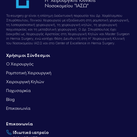
Το esurgery.gr είναι η επίσημη διαδικτυακή παρουσία του Δρ. Χαράλαμπου
Σπυρόπουλου, Γενικού Χειρουργού με εξειδίκευση στη ρομποτική χειρουργική,
τη λαπαροσκοπική χειρουργική, τη χειρουργική κηλών, τη χειρουργική
παχυσαρκίας και τη μεταβολική χειρουργική. Ο Δρ. Σπυρόπουλος έχει
διακριθεί ως Χειρουργός Αριστείας στη Χειρουργική Κηλών και Master Surgeon
in Hernia Surgery, ενώ κατέχει θέση Διευθυντή στη Η’ Χειρουργική Κλινική
του Νοσοκομείου ΙΑΣΩ και στο Center of Excellence in Hernia Surgery.
Χρήσιμοι Σύνδεσμοι
Ο Χειρουργός
Ρομποτική Χειρουργική
Χειρουργική Κηλών
Παχυσαρκία
Blog
Επικοινωνία
Επικοινωνία
Ιδιωτικό ιατρείο